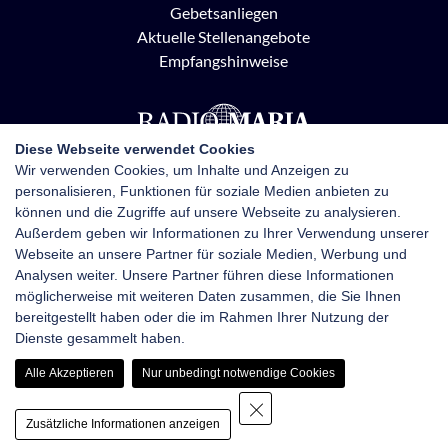
Gebetsanliegen
Aktuelle Stellenangebote
Empfangshinweise
Diese Webseite verwendet Cookies
Wir verwenden Cookies, um Inhalte und Anzeigen zu
personalisieren, Funktionen für soziale Medien anbieten zu
Radio Maria Österreich
können und die Zugriffe auf unsere Webseite zu analysieren.
Pottendorfer Straße 21, 1120 Wien
Außerdem geben wir Informationen zu Ihrer Verwendung unserer
+43 1 710 70 72
Webseite an unsere Partner für soziale Medien, Werbung und
kontakt@radiomaria.at
Analysen weiter. Unsere Partner führen diese Informationen
möglicherweise mit weiteren Daten zusammen, die Sie Ihnen
bereitgestellt haben oder die im Rahmen Ihrer Nutzung der
Impressum
Netiquette
Datenschutz
Dienste gesammelt haben.
Haftungsausschluss
Newsletter-Anmeldung
Alle Akzeptieren
Nur unbedingt notwendige Cookies
Zusätzliche Informationen anzeigen