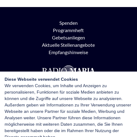
Spenden
Programmheft
Gebetsanliegen
Aktuelle Stellenangebote
Empfangshinweise
Diese Webseite verwendet Cookies
Wir verwenden Cookies, um Inhalte und Anzeigen zu
personalisieren, Funktionen für soziale Medien anbieten zu
Radio Maria Österreich
können und die Zugriffe auf unsere Webseite zu analysieren.
Pottendorfer Straße 21, 1120 Wien
Außerdem geben wir Informationen zu Ihrer Verwendung unserer
+43 1 710 70 72
Webseite an unsere Partner für soziale Medien, Werbung und
kontakt@radiomaria.at
Analysen weiter. Unsere Partner führen diese Informationen
möglicherweise mit weiteren Daten zusammen, die Sie Ihnen
bereitgestellt haben oder die im Rahmen Ihrer Nutzung der
Impressum
Netiquette
Datenschutz