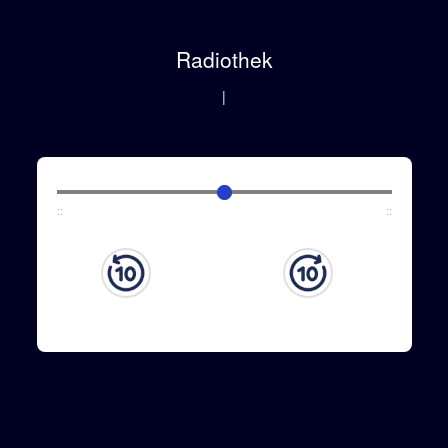
Radiothek
|
:
:
:
: