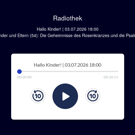
Radiothek
Hallo Kinder! | 03.07.2026 18:00
nder und Eltern (54): Die Geheimnisse des Rosenkranzes und die Psalm
Hallo Kinder! | 03.07.2026 18:00
00
:
00
:
00
00
:
34
:
11